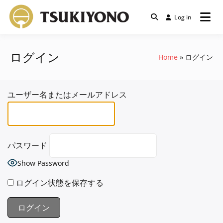
Skip
Log in
to
月夜野くわか
content
ぶ村｜クワガ
ログイン
Home
ログイン
タ＆カブトム
ユーザー名またはメールアドレス
シ飼育・採集コ
ミュニティ
パスワード
Show Password
ログイン状態を保存する