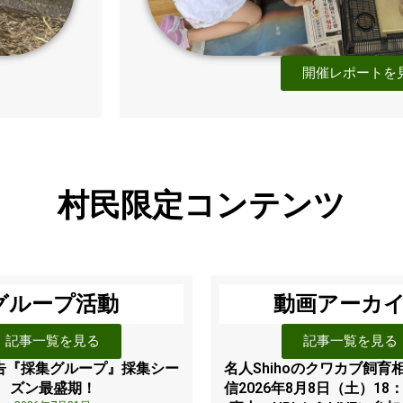
開催レポートを
村民限定コンテンツ
グループ活動
動画アーカ
記事一覧を見る
記事一覧を見る
告『採集グループ』採集シー
名人Shihoのクワカブ飼育相
ズン最盛期！
信2026年8月8日（土）18