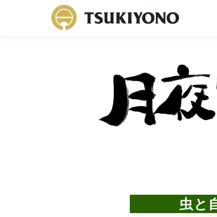
月
コ
虫と