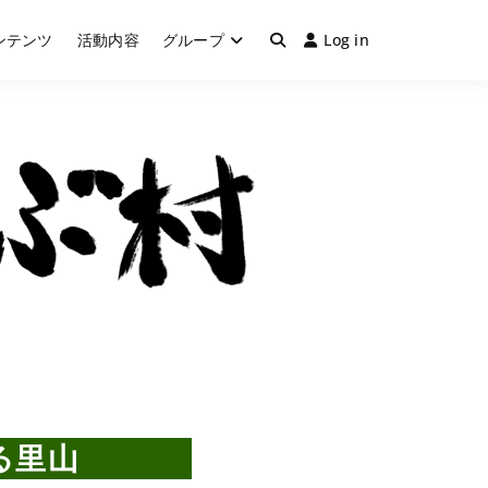
ンテンツ
活動内容
グループ
Log in
＆カブトムシ飼育・採集
里山​