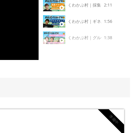
2:11
くわかぶ村｜採集グループ｜月夜
1:56
くわかぶ村｜ギネスグループ｜月
1:38
くわかぶ村｜グループ活動につい
準備中