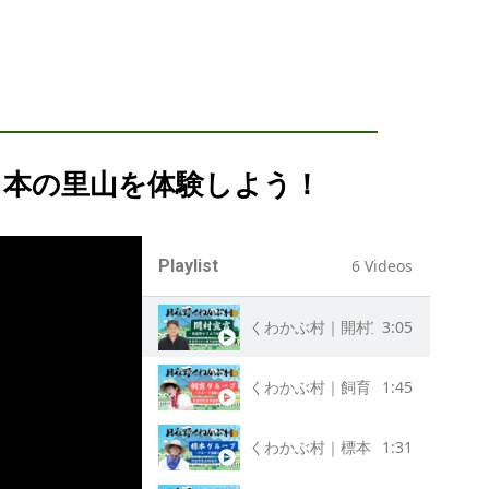
日本の里山を体験しよう！
Playlist
6 Videos
3:05
1:45
くわかぶ村｜飼育グループ｜月夜
1:31
くわかぶ村｜標本グループ｜月夜