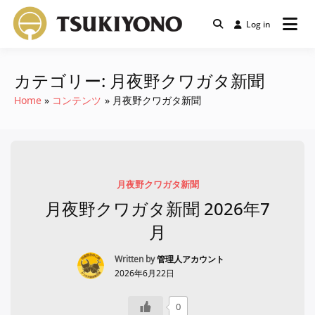
Skip
Log in
to
月夜野くわか
content
ぶ村｜クワガ
カテゴリー:
月夜野クワガタ新聞
Home
コンテンツ
月夜野クワガタ新聞
タ＆カブトム
シ飼育・採集コ
ミュニティ
月夜野クワガタ新聞
月夜野クワガタ新聞 2026年7
月
Written by
管理人アカウント
2026年6月22日
0