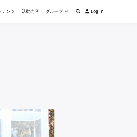
ンテンツ
活動内容
グループ
Log in
＆カブトムシ飼育・採集