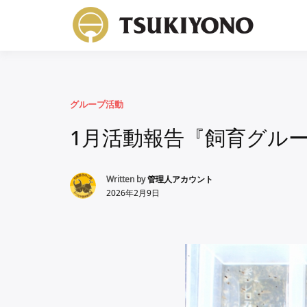
月
コ
グループ活動
1月活動報告『飼育グル
Written by
管理人アカウント
2026年2月9日