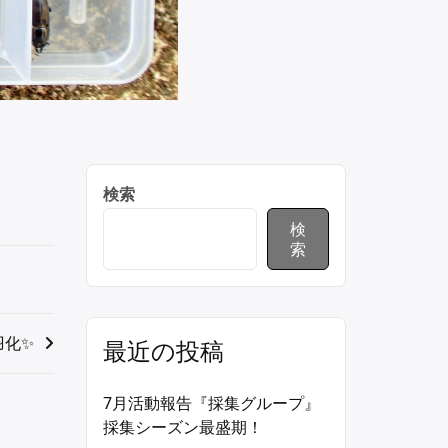
検索
検
索
羽化✨
最近の投稿
7月活動報告『採集グループ』
採集シーズン最盛期！