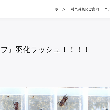
ホーム
村民募集のご案内
コ
夜野くわかぶ村｜クワガタ
ミュニティ
ープ』羽化ラッシュ！！！！