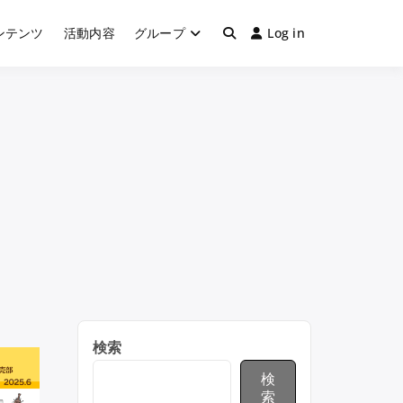
ンテンツ
活動内容
グループ
Log in
＆カブトムシ飼育・採集
検索
検
索