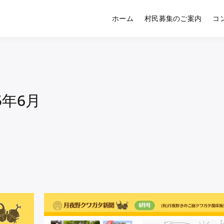
ホーム
村民募集のご案内
コ
夜野くわかぶ村｜クワガタ
ミュニティ
5年6月